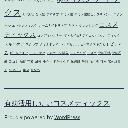
I-ne
ips
IPSA
ipsエッセンスジェル
ィ
クス
ッ
しなやかな人生
すすぎ方
アミノ酸
アミノ酸配合サプリメント
エタノ
ク
コスメ
ール
エッセンスマスク
カームナイトリペア
ギフト
クレンジング
ス
ティックス
コンディショナー
ザ・タイムR デイエッセンススティック
製
スキンケア
ビジネ
スクラブ
タオルドライ
バリアセラム
ヒバマタエキスとは
品
ス
ピュレット 2
フットケア
メルカリで購入
ランキング
リスク
化粧下地
化粧石
の
鹸
口コミ
品質
守る
成分
手作り
抗酸化ケア
敏感肌
洗顔
混合肌
独立
紫外線量
入
肌
肌タイプ
選ぶ
高級品
手
を
考
え
有効活用したいコスメティックス
る
Proudly powered by
WordPress
.