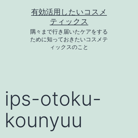
コ
有効活用したいコスメ
ン
ティックス
テ
隅々まで行き届いたケアをする
ン
ために知っておきたいコスメテ
ツ
ィックスのこと
へ
ス
キ
ッ
ips-otoku-
プ
kounyuu