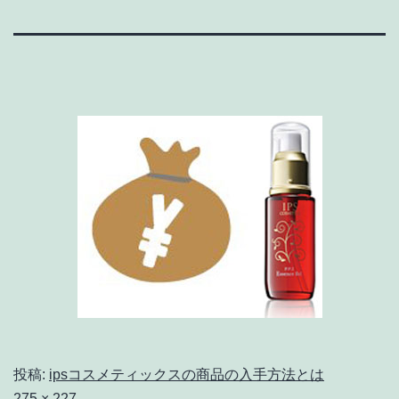
投稿:
ipsコスメティックスの商品の入手方法とは
フ
275 × 227