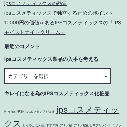
ipsコスメティックスの品質
ipsコスメティックスで独立するためのポイント
10000円の価値があるIPSコスメティックスの「IPS
モイストナイトクリーム」
最近のコメント
ipsコスメティックス製品の入手を考える
ips
コ
ス
キレイになる為のIPSコスメティックス化粧品
メ
テ
ipsコスメティッ
I-ne
ips
IPSA
ipsエッセンスジェル
ィ
クス
ッ
しなやかな人生
すすぎ方
アミノ酸
アミノ酸配合サプリメント
エタノ