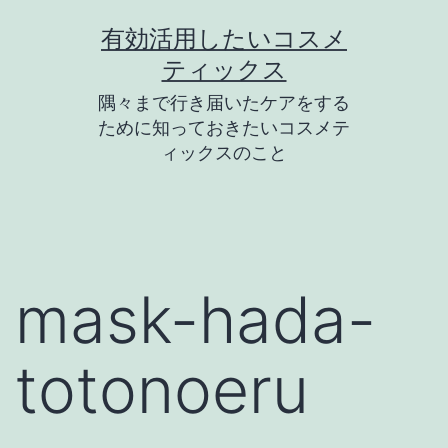
コ
有効活用したいコスメ
ン
ティックス
テ
隅々まで行き届いたケアをする
ン
ために知っておきたいコスメテ
ツ
ィックスのこと
へ
ス
キ
ッ
mask-hada-
プ
totonoeru