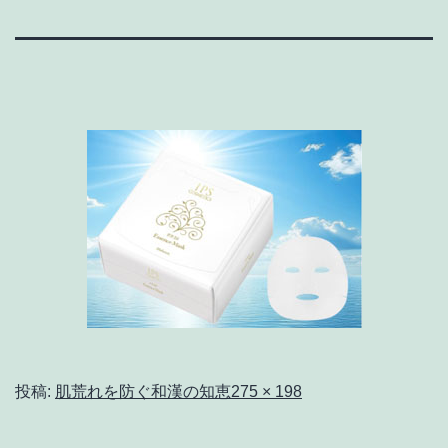
フ
投稿:
肌荒れを防ぐ和漢の知恵
275 × 198
ル
サ