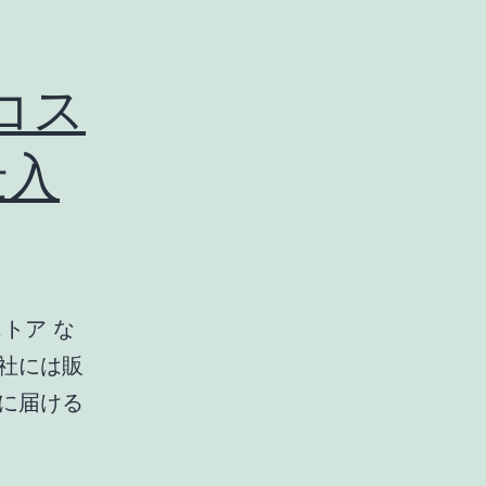
コス
仕入
トア な
社には販
に届ける