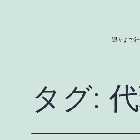
コ
ン
テ
ン
隅々まで行
ツ
へ
ス
キ
タグ:
代
ッ
プ