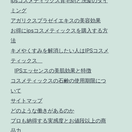
ipsコスメティックス育毛剤と洗髪のタイ
は
ミング
凄
アガリクスプラゼイエキスの美容効果
い
お得にipsコスメティックスを購入する方
法
キメやくすみを解消したい人はIPSコスメ
ティックス
IPSエッセンスの美肌効果と特徴
コスメティックスの石鹸の使用期限につ
いて
サイトマップ
どのような働きがあるのか
プロも納得する実感度とお値段以上の商
品力