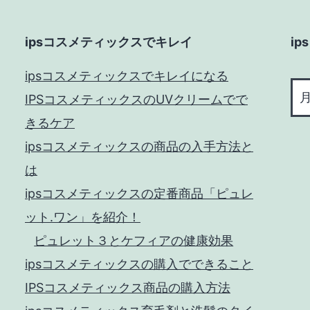
ッ
ク
ipsコスメティックスでキレイ
i
ス
ips
ipsコスメティックスでキレイになる
を
コ
IPSコスメティックスのUVクリームでで
激
ス
きるケア
安
メ
ipsコスメティックスの商品の入手方法と
で
テ
は
仕
ィ
ipsコスメティックスの定番商品「ピュレ
ッ
入
ット.ワン」を紹介！
ク
れ
ス
ピュレット３とケフィアの健康効果
ら
の
ipsコスメティックスの購入でできること
れ
商
IPSコスメティックス商品の購入方法
る？
品