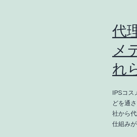
代
メ
れ
IPSコ
どを通さ
社から代
仕組みが