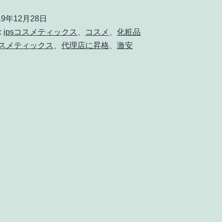
店
19年12月28日
に
:
ipsコスメティックス
、
コスメ
、
化粧品
昇
コスメティックス
、
代理店に昇格
、
激安
格
す
れ
ば
IPS
コ
ス
メ
テ
ィ